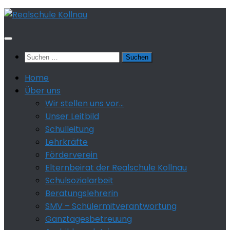
Zum
Inhalt
springen
Suchen
nach:
Home
Über uns
Wir stellen uns vor…
Unser Leitbild
Schulleitung
Lehrkräfte
Förderverein
Elternbeirat der Realschule Kollnau
Schulsozialarbeit
Beratungslehrerin
SMV – Schülermitverantwortung
Ganztagesbetreuung