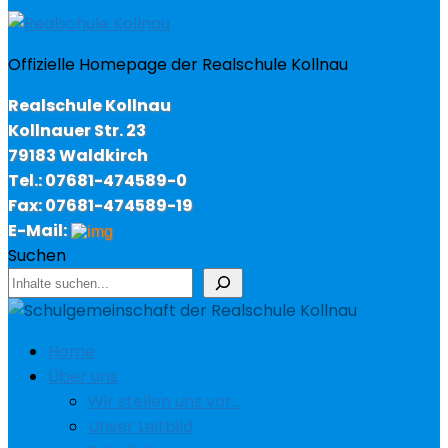
Offizielle Homepage der Realschule Kollnau
Realschule Kollnau
Kollnauer Str. 23
79183 Waldkirch
Tel.: 07681-474589-0
Fax: 07681-474589-19
E-Mail:
Suchen
Home
Über uns
Wir stellen uns vor…
Unser Leitbild