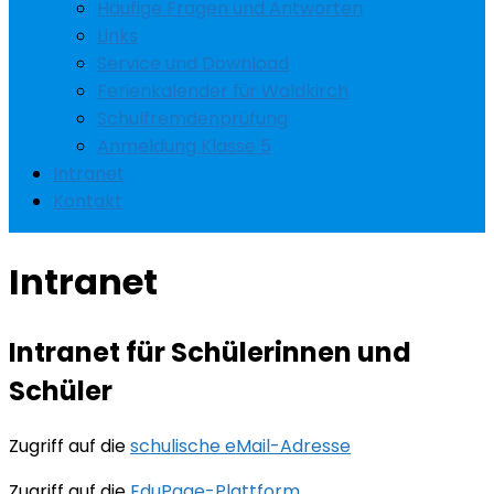
Häufige Fragen und Antworten
Links
Service und Download
Ferienkalender für Waldkirch
Schulfremdenprüfung
Anmeldung Klasse 5
Intranet
Kontakt
Intranet
Intranet für Schülerinnen und
Schüler
Zugriff auf die
schulische eMail-Adresse
Zugriff auf die
EduPage-Plattform