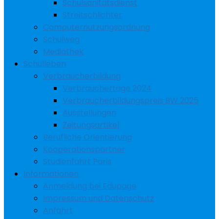
Schulsanitätsdienst
Streitschlichter
Computernutzungsordnung
Schulweg
Mediathek
Schulleben
Verbraucherbildung
Verbrauchertage 2024
Verbraucherbildungspreis BW 2025
Ausstellungen
Zeitungsartikel
Berufliche Orientierung
Kooperationspartner
Studienfahrt Paris
Informationen
Anmeldung bei Edupage
Impressum und Datenschutz
Anfahrt