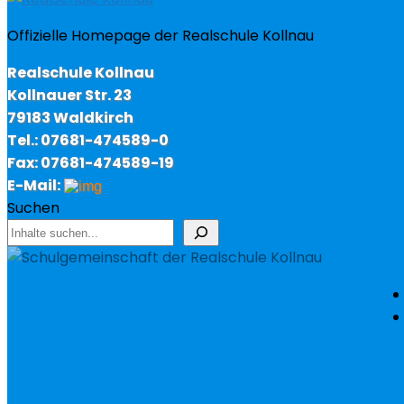
Offizielle Homepage der Realschule Kollnau
Realschule Kollnau
Kollnauer Str. 23
79183 Waldkirch
Tel.: 07681-474589-0
Fax: 07681-474589-19
E-Mail:
Suchen