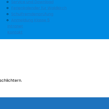
Service und Download
Ferienkalender für Waldkirch
Schulfremdenprüfung
Anmeldung Klasse 5
Intranet
Kontakt
schlichtern.