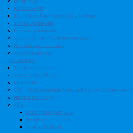
Lehrkräfte
Förderverein
Elternbeirat der Realschule Kollnau
Schulsozialarbeit
Beratungslehrerin
SMV – Schülermitverantwortung
Ganztagesbetreuung
Ausbildungslotsin
Für Schüler
Schulband Kickstart
Abschlussprüfung
Materialliste
GFS – Gleichwertige Feststellung von Schülerleist
Hilfen zu EduPage
AGs
Spachzertifikat DELF
Schulsanitätsdienst
Streitschlichter