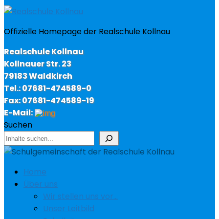
Offizielle Homepage der Realschule Kollnau
Realschule Kollnau
Kollnauer Str. 23
79183 Waldkirch
Tel.: 07681-474589-0
Fax: 07681-474589-19
E-Mail:
Suchen
Home
Über uns
Wir stellen uns vor…
Unser Leitbild