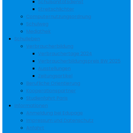
Schulsanitätsdienst
Streitschlichter
Computernutzungsordnung
Schulweg
Mediathek
Schulleben
Verbraucherbildung
Verbrauchertage 2024
Verbraucherbildungspreis BW 2025
Ausstellungen
Zeitungsartikel
Berufliche Orientierung
Kooperationspartner
Studienfahrt Paris
Informationen
Anmeldung bei Edupage
Impressum und Datenschutz
Anfahrt