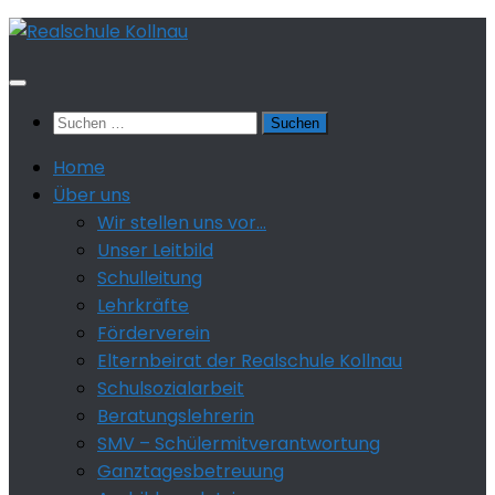
Zum
Inhalt
springen
Suchen
nach:
Home
Über uns
Wir stellen uns vor…
Unser Leitbild
Schulleitung
Lehrkräfte
Förderverein
Elternbeirat der Realschule Kollnau
Schulsozialarbeit
Beratungslehrerin
SMV – Schülermitverantwortung
Ganztagesbetreuung