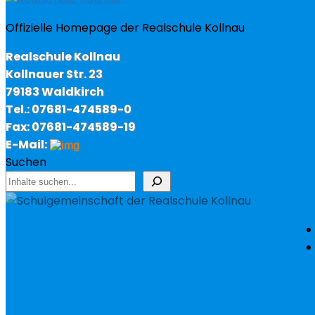
Offizielle Homepage der Realschule Kollnau
Realschule Kollnau
Kollnauer Str. 23
79183 Waldkirch
Tel.: 07681-474589-0
Fax: 07681-474589-19
E-Mail:
Suchen