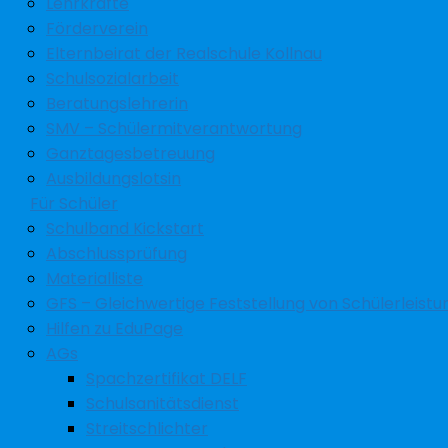
Lehrkräfte
Förderverein
Elternbeirat der Realschule Kollnau
Schulsozialarbeit
Beratungslehrerin
SMV – Schülermitverantwortung
Ganztagesbetreuung
Ausbildungslotsin
Für Schüler
Schulband Kickstart
Abschlussprüfung
Materialliste
GFS – Gleichwertige Feststellung von Schülerleist
Hilfen zu EduPage
AGs
Spachzertifikat DELF
Schulsanitätsdienst
Streitschlichter