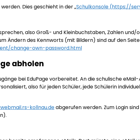
rden. Dies geschieht in der „
Schulkonsole (https://ser
rechen, also Groß- und Kleinbuchstaben, Zahlen und/od
zum Ändern des Kennworts (mit Bildern) sind auf den Seit
ement/change-own-password.html
Page abholen
ugänge bei EduPage vorbereitet. An die schulische eMail
sonalisiert, also für jeden Schüler, jede Schülerin individue
/webmail.rs-kollnau.de
abgerufen werden. Zum Login sind 
n).