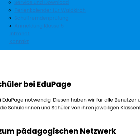
Service und Download
Ferienkalender für Waldkirch
Schulfremdenprüfung
Anmeldung Klasse 5
Intranet
Kontakt
chüler bei EduPage
 EduPage notwendig. Diesen haben wir für alle Benutzer 
ie Schülerinnen und Schüler von ihren jeweiligen Klasse
 zum pädagogischen Netzwerk