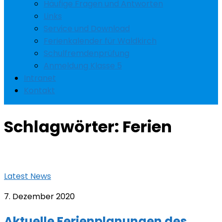
Häufige Fragen und Antworten
Links
Service und Download
Ferienkalender für Waldkirch
Schulfremdenprüfung
Anmeldung Klasse 5
Intranet
Kontakt
Schlagwörter:
Ferien
Latest News
7. Dezember 2020
Aktuelle Ferienplanungen des