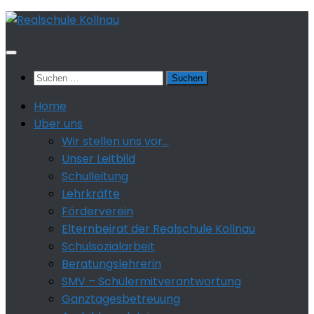
Zum
Inhalt
springen
Suchen
nach:
Home
Über uns
Wir stellen uns vor…
Unser Leitbild
Schulleitung
Lehrkräfte
Förderverein
Elternbeirat der Realschule Kollnau
Schulsozialarbeit
Beratungslehrerin
SMV – Schülermitverantwortung
Ganztagesbetreuung