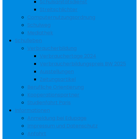
Schulsanitätsdienst
Streitschlichter
Computernutzungsordnung
Schulweg
Mediathek
Schulleben
Verbraucherbildung
Verbrauchertage 2024
Verbraucherbildungspreis BW 2025
Ausstellungen
Zeitungsartikel
Berufliche Orientierung
Kooperationspartner
Studienfahrt Paris
Informationen
Anmeldung bei Edupage
Impressum und Datenschutz
Anfahrt