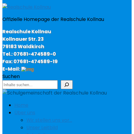
Offizielle Homepage der Realschule Kollnau
Realschule Kollnau
Kollnauer Str. 23
79183 Waldkirch
Tel.: 07681-474589-0
Fax: 07681-474589-19
E-Mail:
Suchen
Home
Über uns
Wir stellen uns vor…
Unser Leitbild