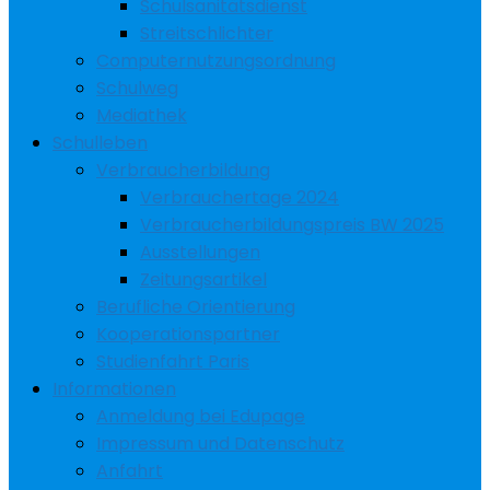
Schulsanitätsdienst
Streitschlichter
Computernutzungsordnung
Schulweg
Mediathek
Schulleben
Verbraucherbildung
Verbrauchertage 2024
Verbraucherbildungspreis BW 2025
Ausstellungen
Zeitungsartikel
Berufliche Orientierung
Kooperationspartner
Studienfahrt Paris
Informationen
Anmeldung bei Edupage
Impressum und Datenschutz
Anfahrt