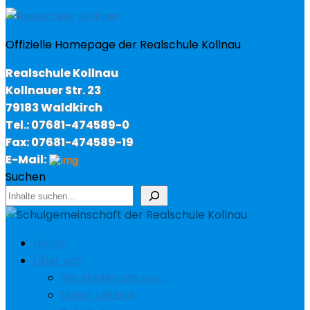
Offizielle Homepage der Realschule Kollnau
Realschule Kollnau
Kollnauer Str. 23
79183 Waldkirch
Tel.: 07681-474589-0
Fax: 07681-474589-19
E-Mail:
Suchen
Home
Über uns
Wir stellen uns vor…
Unser Leitbild