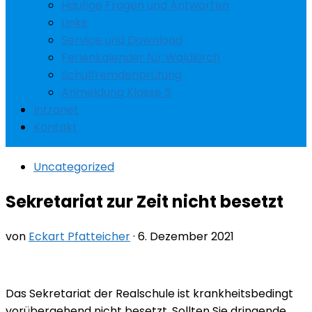
Häufige Fragen und Antworten
Links
Service und Download
Ferienkalender für Waldkirch
Schulfremdenprüfung
Anmeldung Klasse 5
Intranet
Kontakt
Uncategorized
Sekretariat zur Zeit nicht besetzt
von
Eckart Pfatteicher
·
6. Dezember 2021
Das Sekretariat der Realschule ist krankheitsbedingt
vorübergehend nicht besetzt. Sollten Sie dringende