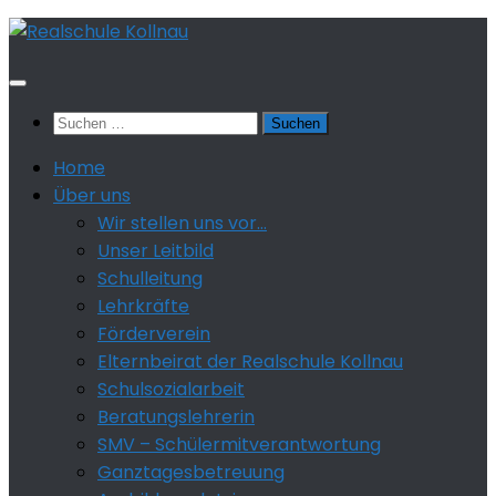
Zum
Inhalt
springen
Suchen
nach:
Home
Über uns
Wir stellen uns vor…
Unser Leitbild
Schulleitung
Lehrkräfte
Förderverein
Elternbeirat der Realschule Kollnau
Schulsozialarbeit
Beratungslehrerin
SMV – Schülermitverantwortung
Ganztagesbetreuung