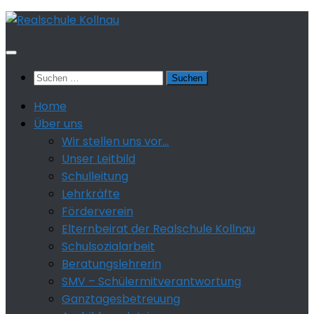
Zum
Inhalt
springen
Suchen
nach:
Home
Über uns
Wir stellen uns vor…
Unser Leitbild
Schulleitung
Lehrkräfte
Förderverein
Elternbeirat der Realschule Kollnau
Schulsozialarbeit
Beratungslehrerin
SMV – Schülermitverantwortung
Ganztagesbetreuung