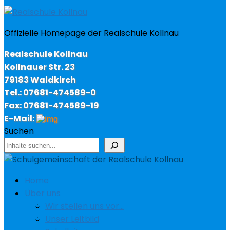
Offizielle Homepage der Realschule Kollnau
Realschule Kollnau
Kollnauer Str. 23
79183 Waldkirch
Tel.: 07681-474589-0
Fax: 07681-474589-19
E-Mail:
Suchen
Home
Über uns
Wir stellen uns vor…
Unser Leitbild