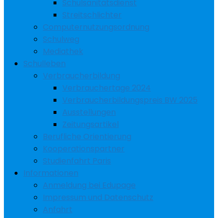
Schulsanitätsdienst
Streitschlichter
Computernutzungsordnung
Schulweg
Mediathek
Schulleben
Verbraucherbildung
Verbrauchertage 2024
Verbraucherbildungspreis BW 2025
Ausstellungen
Zeitungsartikel
Berufliche Orientierung
Kooperationspartner
Studienfahrt Paris
Informationen
Anmeldung bei Edupage
Impressum und Datenschutz
Anfahrt