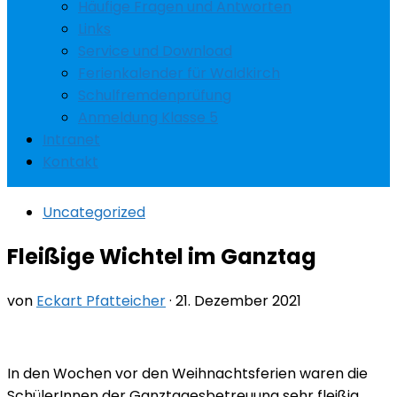
Häufige Fragen und Antworten
Links
Service und Download
Ferienkalender für Waldkirch
Schulfremdenprüfung
Anmeldung Klasse 5
Intranet
Kontakt
Uncategorized
Fleißige Wichtel im Ganztag
von
Eckart Pfatteicher
·
21. Dezember 2021
In den Wochen vor den Weihnachtsferien waren die
SchülerInnen der Ganztagesbetreuung sehr fleißig.