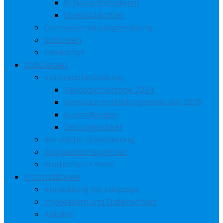
Schulsanitätsdienst
Streitschlichter
Computernutzungsordnung
Schulweg
Mediathek
Schulleben
Verbraucherbildung
Verbrauchertage 2024
Verbraucherbildungspreis BW 2025
Ausstellungen
Zeitungsartikel
Berufliche Orientierung
Kooperationspartner
Studienfahrt Paris
Informationen
Anmeldung bei Edupage
Impressum und Datenschutz
Anfahrt