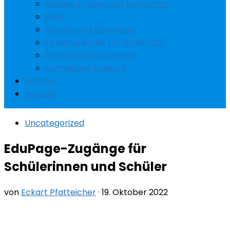
Häufige Fragen und Antworten
Links
Service und Download
Ferienkalender für Waldkirch
Schulfremdenprüfung
Anmeldung Klasse 5
Intranet
Kontakt
Uncategorized
EduPage-Zugänge für
Schülerinnen und Schüler
von
Eckart Pfatteicher
·
19. Oktober 2022