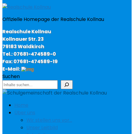
Offizielle Homepage der Realschule Kollnau
Realschule Kollnau
Kollnauer Str. 23
79183 Waldkirch
Tel.: 07681-474589-0
Fax: 07681-474589-19
E-Mail:
Suchen
Home
Über uns
Wir stellen uns vor…
Unser Leitbild