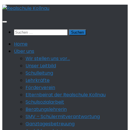
Zum
Inhalt
springen
Suchen
nach:
Home
Über uns
Wir stellen uns vor…
Unser Leitbild
Schulleitung
Lehrkräfte
Förderverein
Elternbeirat der Realschule Kollnau
Schulsozialarbeit
Beratungslehrerin
SMV – Schülermitverantwortung
Ganztagesbetreuung