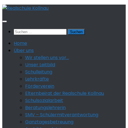
Zum
Inhalt
springen
Suchen
nach:
Home
Über uns
Wir stellen uns vor…
Unser Leitbild
Schulleitung
Lehrkräfte
Förderverein
Elternbeirat der Realschule Kollnau
Schulsozialarbeit
Beratungslehrerin
SMV – Schülermitverantwortung
Ganztagesbetreuung