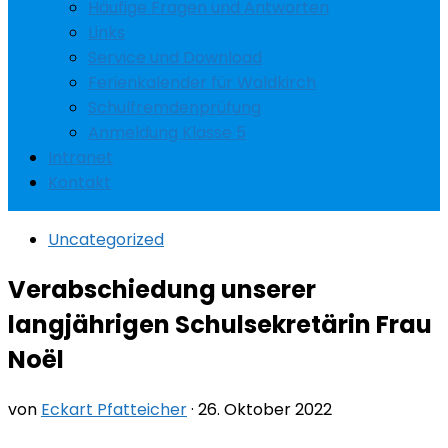
Häufige Fragen und Antworten
Links
Service und Download
Ferienkalender für Waldkirch
Schulfremdenprüfung
Anmeldung Klasse 5
Intranet
Kontakt
Uncategorized
Verabschiedung unserer
langjährigen Schulsekretärin Frau
Noël
von
Eckart Pfatteicher
·
26. Oktober 2022