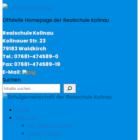
Offizielle Homepage der Realschule Kollnau
Realschule Kollnau
Kollnauer Str. 23
79183 Waldkirch
Tel.: 07681-474589-0
Fax: 07681-474589-19
E-Mail:
Suchen
Home
Über uns
Wir stellen uns vor…
Unser Leitbild