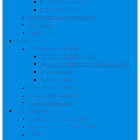
Schulsanitätsdienst
Streitschlichter
Computernutzungsordnung
Schulweg
Mediathek
Schulleben
Verbraucherbildung
Verbrauchertage 2024
Verbraucherbildungspreis BW 2025
Ausstellungen
Zeitungsartikel
Berufliche Orientierung
Kooperationspartner
Studienfahrt Paris
Informationen
Anmeldung bei Edupage
Impressum und Datenschutz
Anfahrt