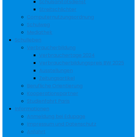
Schulsanitätsdienst
Streitschlichter
Computernutzungsordnung
Schulweg
Mediathek
Schulleben
Verbraucherbildung
Verbrauchertage 2024
Verbraucherbildungspreis BW 2025
Ausstellungen
Zeitungsartikel
Berufliche Orientierung
Kooperationspartner
Studienfahrt Paris
Informationen
Anmeldung bei Edupage
Impressum und Datenschutz
Anfahrt