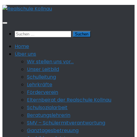
Zum
Inhalt
springen
Suchen
nach:
Home
Über uns
Wir stellen uns vor…
Unser Leitbild
Schulleitung
Lehrkräfte
Förderverein
Elternbeirat der Realschule Kollnau
Schulsozialarbeit
Beratungslehrerin
SMV – Schülermitverantwortung
Ganztagesbetreuung