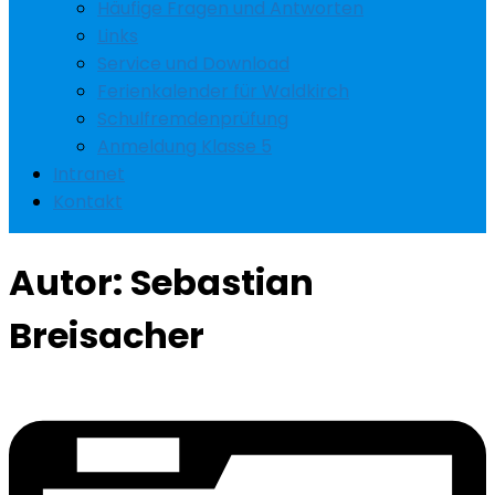
Häufige Fragen und Antworten
Links
Service und Download
Ferienkalender für Waldkirch
Schulfremdenprüfung
Anmeldung Klasse 5
Intranet
Kontakt
Autor:
Sebastian
Breisacher