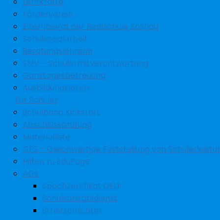
Lehrkräfte
Förderverein
Elternbeirat der Realschule Kollnau
Schulsozialarbeit
Beratungslehrerin
SMV – Schülermitverantwortung
Ganztagesbetreuung
Ausbildungslotsin
Für Schüler
Schulband Kickstart
Abschlussprüfung
Materialliste
GFS – Gleichwertige Feststellung von Schülerleist
Hilfen zu EduPage
AGs
Spachzertifikat DELF
Schulsanitätsdienst
Streitschlichter