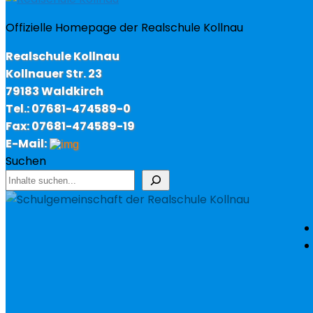
Offizielle Homepage der Realschule Kollnau
Realschule Kollnau
Kollnauer Str. 23
79183 Waldkirch
Tel.: 07681-474589-0
Fax: 07681-474589-19
E-Mail:
Suchen