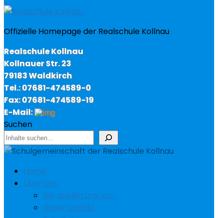
Offizielle Homepage der Realschule Kollnau
Realschule Kollnau
Kollnauer Str. 23
79183 Waldkirch
Tel.: 07681-474589-0
Fax: 07681-474589-19
E-Mail:
Suchen
Home
Über uns
Wir stellen uns vor…
Unser Leitbild