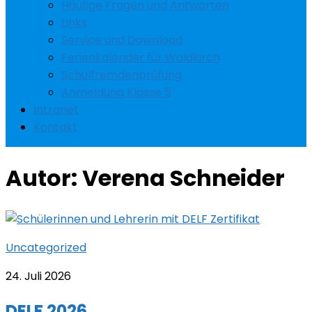
Häufige Fragen und Antworten
Links
Service und Download
Ferienkalender für Waldkirch
Schulfremdenprüfung
Anmeldung Klasse 5
Intranet
Kontakt
Autor:
Verena Schneider
Uncategorized
24. Juli 2026
DELF 2026