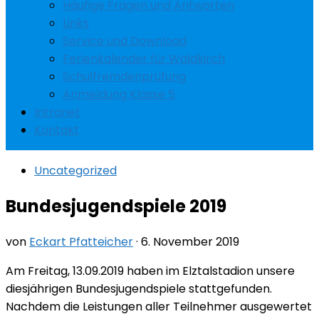
Häufige Fragen und Antworten
Links
Service und Download
Ferienkalender für Waldkirch
Schulfremdenprüfung
Anmeldung Klasse 5
Intranet
Kontakt
Uncategorized
Bundesjugendspiele 2019
von
Eckart Pfatteicher
·
6. November 2019
Am Freitag, 13.09.2019 haben im Elztalstadion unsere
diesjährigen Bundesjugendspiele stattgefunden.
Nachdem die Leistungen aller Teilnehmer ausgewertet