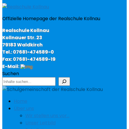
Offizielle Homepage der Realschule Kollnau
Realschule Kollnau
Kollnauer Str. 23
79183 Waldkirch
Tel.: 07681-474589-0
Fax: 07681-474589-19
E-Mail:
Suchen
Home
Über uns
Wir stellen uns vor…
Unser Leitbild