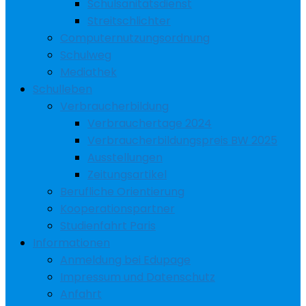
Schulsanitätsdienst
Streitschlichter
Computernutzungsordnung
Schulweg
Mediathek
Schulleben
Verbraucherbildung
Verbrauchertage 2024
Verbraucherbildungspreis BW 2025
Ausstellungen
Zeitungsartikel
Berufliche Orientierung
Kooperationspartner
Studienfahrt Paris
Informationen
Anmeldung bei Edupage
Impressum und Datenschutz
Anfahrt