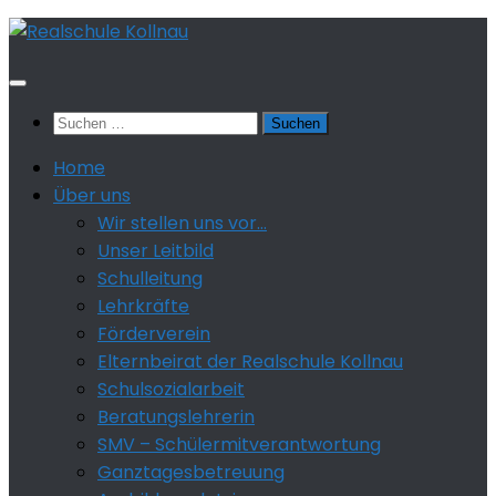
Zum
Inhalt
springen
Suchen
nach:
Home
Über uns
Wir stellen uns vor…
Unser Leitbild
Schulleitung
Lehrkräfte
Förderverein
Elternbeirat der Realschule Kollnau
Schulsozialarbeit
Beratungslehrerin
SMV – Schülermitverantwortung
Ganztagesbetreuung