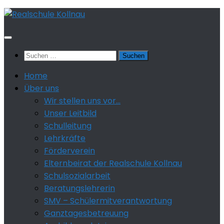
Zum
Inhalt
springen
Suchen
nach:
Home
Über uns
Wir stellen uns vor…
Unser Leitbild
Schulleitung
Lehrkräfte
Förderverein
Elternbeirat der Realschule Kollnau
Schulsozialarbeit
Beratungslehrerin
SMV – Schülermitverantwortung
Ganztagesbetreuung