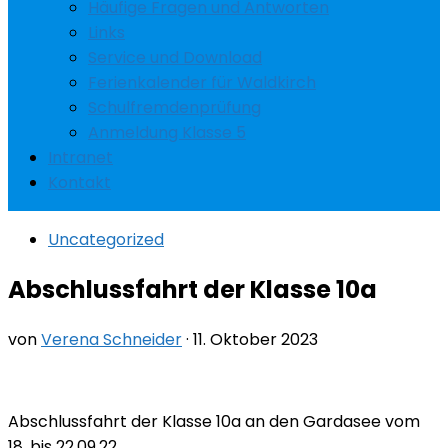
Häufige Fragen und Antworten
Links
Service und Download
Ferienkalender für Waldkirch
Schulfremdenprüfung
Anmeldung Klasse 5
Intranet
Kontakt
Uncategorized
Abschlussfahrt der Klasse 10a
von
Verena Schneider
·
11. Oktober 2023
Abschlussfahrt der Klasse 10a an den Gardasee vom
18. bis 22.09.22