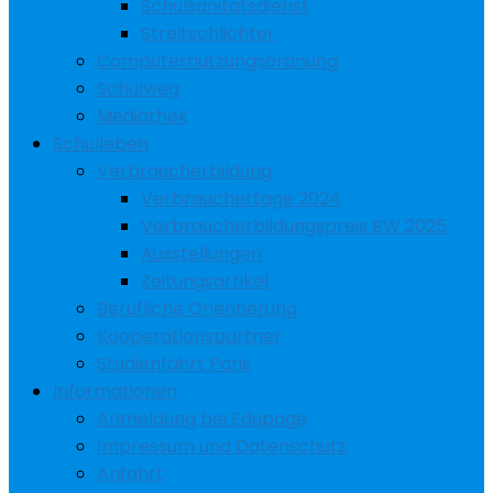
Schulsanitätsdienst
Streitschlichter
Computernutzungsordnung
Schulweg
Mediathek
Schulleben
Verbraucherbildung
Verbrauchertage 2024
Verbraucherbildungspreis BW 2025
Ausstellungen
Zeitungsartikel
Berufliche Orientierung
Kooperationspartner
Studienfahrt Paris
Informationen
Anmeldung bei Edupage
Impressum und Datenschutz
Anfahrt