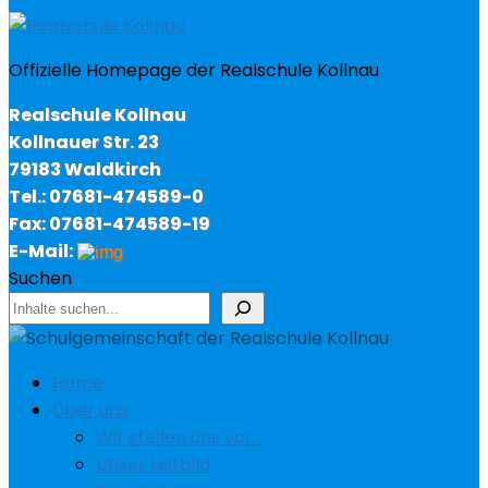
Offizielle Homepage der Realschule Kollnau
Realschule Kollnau
Kollnauer Str. 23
79183 Waldkirch
Tel.: 07681-474589-0
Fax: 07681-474589-19
E-Mail:
Suchen
Home
Über uns
Wir stellen uns vor…
Unser Leitbild